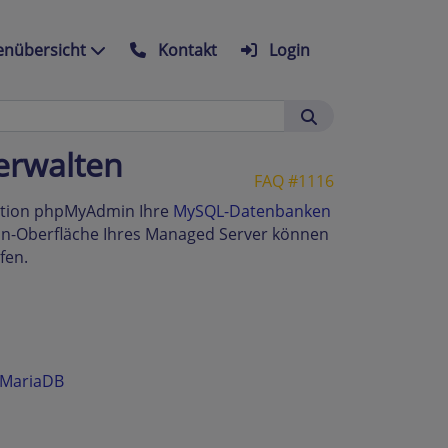
nübersicht
Kontakt
Login
erwalten
FAQ #1116
ikation phpMyAdmin Ihre
MySQL-Datenbanken
in-Oberfläche Ihres Managed Server können
fen.
 MariaDB