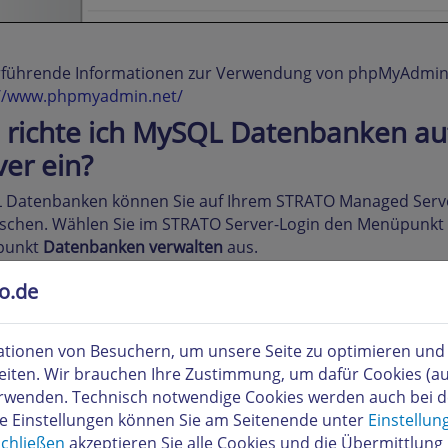
rführende Informationen zur Verwendung von phpMyAdmin e
://www.phpmyadmin.net/
 richte ich MySQL Datenbanken a
ver ein?
Datenbanken können Sie auf Ihrem STRATO Managed Server
öschen. Wählen Sie im STRATO Server-Login den Menüpunkt
punkt
Datenbanken verwalten
aus.
richten der MySQL-Datenbank
to.de
n Sie hierzu auf den Button
Neue Datenbank anlegen
. Im a
Sie bitte ein Passwort für die Datenbank ein. Außerdem k
tionen von Besuchern, um unsere Seite zu optimieren und i
e Datenbanken später in der Liste einfacher unterscheid
eiten. Wir brauchen Ihre Zustimmung, um dafür Cookies (a
 automatisch generiert.
verwenden. Technisch notwendige Cookies werden auch bei 
re Einstellungen können Sie am Seitenende unter
Einstellun
chließen
akzeptieren Sie alle Cookies und die Übermittlung 