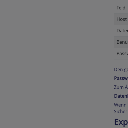
Feld
Host
Date
Benu
Pass
Den ge
Passw
Zum Än
Daten
Wenn S
Sicher
Exp