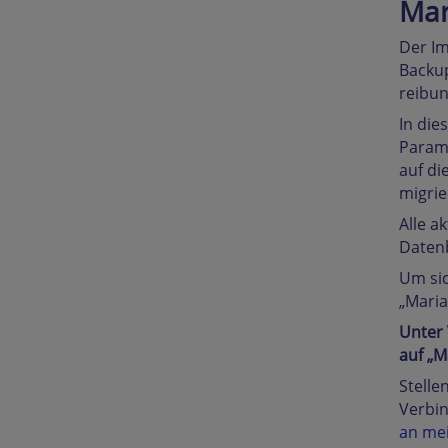
Mar
Der Im
Backup
reibun
In die
Parame
auf di
migrie
Alle a
Daten
Um sic
„Maria
Unter
auf „M
Stelle
Verbin
an me