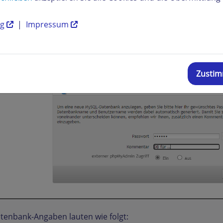
ng
|
Impressum
Zusti
tenbank-Angaben lauten wie folgt: