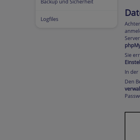
Backup und Sicherheit
Dat
Logfiles
Achten
anmeld
Server
phpMyA
Sie er
Einste
In der
Den B
verwa
Passwo