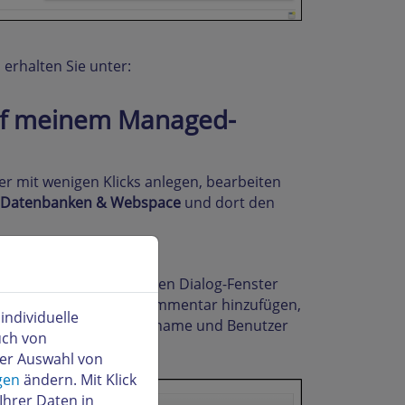
rhalten Sie unter:
uf meinem Managed-
 mit wenigen Klicks anlegen, bearbeiten
Datenbanken & Webspace
und dort den
nschließend erscheinenden Dialog-Fenster
önnen Sie noch einen Kommentar hinzufügen,
ndividuelle
en zu können. Datenbankname und Benutzer
uch von
der Auswahl von
gen
ändern. Mit Klick
Ihrer Daten in