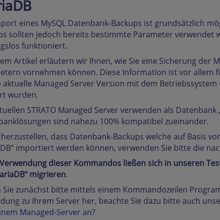
iaDB
port eines MySQL Datenbank-Backups ist grundsätzlich mö
s sollten jedoch bereits bestimmte Parameter verwendet 
gslos funktioniert.
sem Artikel erläutern wir Ihnen, wie Sie eine Sicherung d
tern vornehmen können. Diese Information ist vor allem f
e aktuelle Managed Server Version mit dem Betriebssyste
rt wurden.
ktuellen STRATO Managed Server verwenden als Datenbank „
banklösungen sind nahezu 100% kompatibel zueinander.
herzustellen, dass Datenbank-Backups welche auf Basis von
DB“ importiert werden können, verwenden Sie bitte die n
 Verwendung dieser Kommandos
ließen sich in unseren Te
ariaDB“ migrieren
.
n Sie zunächst bitte mittels einem Kommandozeilen Program
dung zu Ihrem Server her, beachte Sie dazu bitte auch unse
inem Managed-Server an?