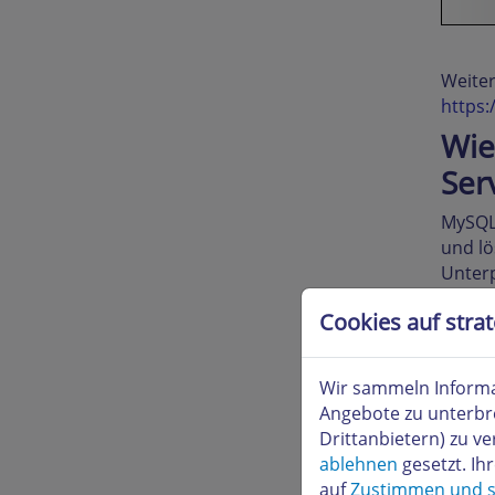
Weite
https
Wie
Ser
MySQL 
und l
Unter
Ein
Cookies auf stra
Klicke
geben 
Wir sammeln Informa
um Ihr
Angebote zu unterbr
werden
Drittanbietern) zu 
ablehnen
gesetzt. Ih
auf
Zustimmen und s