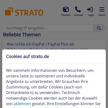
Themen
Kontakt
Login
Menü
Beliebte Themen
Wie richte ich PayPal / PayPal Plus als
Zahlungsmethode in meinem Webshop ein?
Cookies auf strato.de
Wie richte ich Amazon Payments als
Zahlungsmethode in meinem Webshop ein?
Wir sammeln Informationen von Besuchern, um
Ihr Webshop bei eBay
unsere Seite zu optimieren und individuelle
Angebote zu unterbreiten. Wir brauchen Ihre
Welche Möglichkeiten bietet mir die Social Web
Zustimmung, um dafür Cookies (auch von
Funktion in meinem Webshop?
Drittanbietern) zu verwenden. Technisch
notwendige Cookies werden auch bei der Auswahl
So einfach binden Sie Schnittstellen für
von
ablehnen
gesetzt. Ihre Einstellungen können Sie
Kundenbewertungen in Ihren STRATO Webshop ein