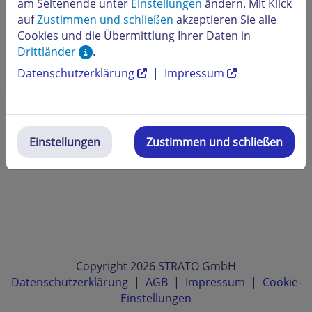
am Seitenende unter
Einstellungen
ändern. Mit Klick
Wie binde ich Google Analytics in meinem Webshop
auf
Zustimmen und schließen
akzeptieren Sie alle
ein?
Cookies und die Übermittlung Ihrer Daten in
Drittländer
.
Was ist etracker und wie kann ich diesen Dienst
Datenschutzerklärung
|
Impressum
bestellen?
Einstellungen
Zustimmen und schließen
Copyright 2026 STRATO GmbH
Datenschutzerklärung
|
AGB
|
Impressum
|
Cookie-
Einstellungen