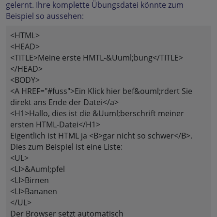
gelernt. Ihre komplette Übungsdatei könnte zum
Beispiel so aussehen:
<HTML>
<HEAD>
<TITLE>Meine erste HMTL-&Uuml;bung</TITLE>
</HEAD>
<BODY>
<A HREF="#fuss">Ein Klick hier bef&ouml;rdert Sie
direkt ans Ende der Datei</a>
<H1>Hallo, dies ist die &Uuml;berschrift meiner
ersten HTML-Datei</H1>
Eigentlich ist HTML ja <B>gar nicht so schwer</B>.
Dies zum Beispiel ist eine Liste:
<UL>
<LI>&Auml;pfel
<LI>Birnen
<LI>Bananen
</UL>
Der Browser setzt automatisch