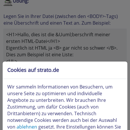
Übung:
Legen Sie in Ihrer Datei (zwischen den <BODY>-Tags)
eine Überschrift und einen Text an. Zum Beispiel:
<H1>Hallo, dies ist die &Uuml;berschrift meiner
ersten HTML-Datei</H1>
Eigentlich ist HTML ja <B> gar nicht so schwer </B>.
Dies zum Beispiel ist eine Liste:
<UL>
<LI>&Auml;pfel
Cookies auf strato.de
<LI>Birnen
<LI>Bananen
Wir sammeln Informationen von Besuchern, um
</UL>
unsere Seite zu optimieren und individuelle
Der Browser setzt automatisch
Angebote zu unterbreiten. Wir brauchen Ihre
Aufz&auml;hlungszeichen vor die einzelnen Elemente.
Zustimmung, um dafür Cookies (auch von
<P>
Drittanbietern) zu verwenden. Technisch
<HR WIDTH=75% SIZE=7>
notwendige Cookies werden auch bei der Auswahl
von
ablehnen
gesetzt. Ihre Einstellungen können Sie