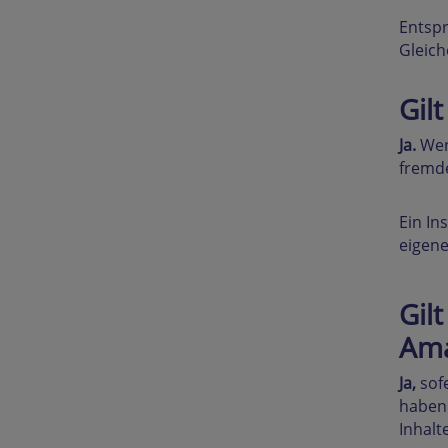
Entsp
Gleiche
Gil
Ja.
Wenn
fremde
Ein In
eigene
Gil
Ama
Ja,
sofe
haben 
Inhalt