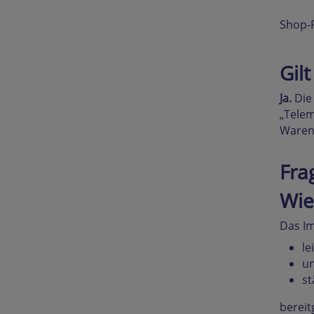
Shop-P
Gil
Ja.
Die
„Telem
Waren-
Fra
Wie
Das I
le
un
st
bereit