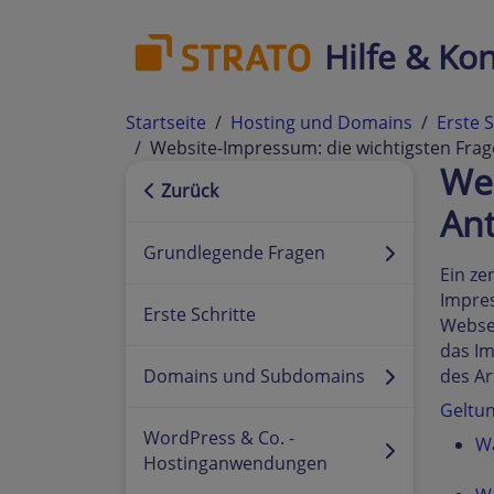
Hilfe & Kon
Startseite
Hosting und Domains
Erste S
Website-Impressum: die wichtigsten Fra
Web
Zurück
An
Grundlegende Fragen
Ein ze
Impres
Erste Schritte
Websei
das Im
Domains und Subdomains
des Ar
Geltun
WordPress & Co. -
Wa
Hostinganwendungen