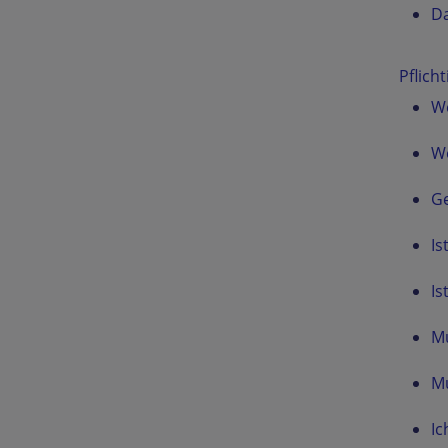
Da
Pflich
W
We
Ge
Is
Is
M
M
Ic