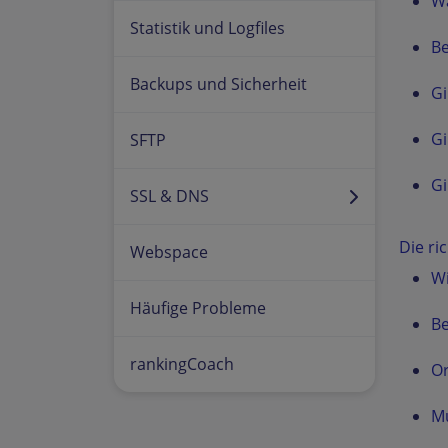
Wa
Statistik und Logfiles
Be
Backups und Sicherheit
Gi
Gi
SFTP
Gi
SSL & DNS
Die ri
Webspace
Wi
Häufige Probleme
B
rankingCoach
O
Mu