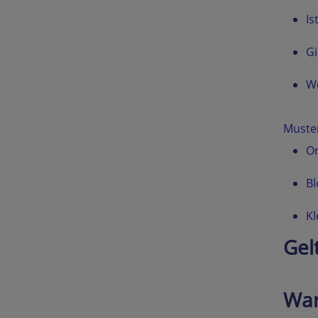
Is
Gi
We
Muste
On
Bl
K
Gel
War