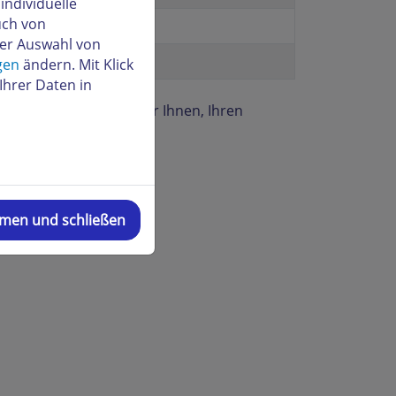
ndividuelle
uch von
der Auswahl von
g
gen
ändern. Mit Klick
Ihrer Daten in
verwenden, empfehlen wir Ihnen, Ihren
mmen und schließen