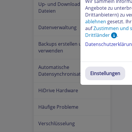
Wir sammeln Informa
Up- und Download von
Angebote zu unterbr
Micr
Dateien
Drittanbietern) zu 
Micro
ablehnen
gesetzt. Ih
Datenverwaltung
auf
Zustimmen und s
Drittländer
.
Sollte
Browse
Backups erstellen und
Datenschutzerkläru
verwenden
War d
Automatische
Einstellungen
Datensynchronisation
HiDrive Hardware
Häufige Probleme
Verschlüsselung