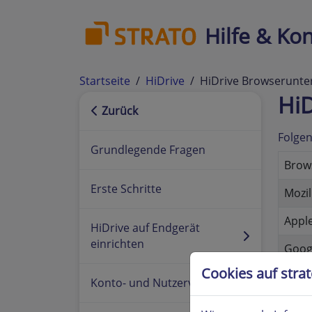
Hilfe & Kon
Startseite
HiDrive
HiDrive Browserunte
HiD
Zurück
Folgen
Grundlegende Fragen
Brow
Erste Schritte
Mozil
Apple
HiDrive auf Endgerät
einrichten
Goog
Cookies auf stra
Oper
Konto- und Nutzerverwaltung
Sams