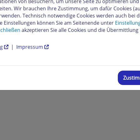
tionen von Besuchern, um unsere Seite zu optimieren und i
eiten. Wir brauchen Ihre Zustimmung, um dafür Cookies (a
osoft Edge
16 und höher
verwenden. Technisch notwendige Cookies werden auch bei 
soft Internet Explorer
keine Unterstützun
re Einstellungen können Sie am Seitenende unter
Einstellun
chließen
akzeptieren Sie alle Cookies und die Übermittlung 
n Sie eine ältere Browserversion als die hier aufgelisteten 
r zu aktualisieren.
ng
|
Impressum
ieser Text hilfreich für Sie?
Zusti