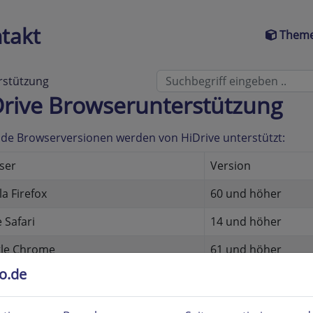
takt
Theme
rstützung
rive Browserunterstützung
de Browserversionen werden von HiDrive unterstützt:
ser
Version
la Firefox
60 und höher
 Safari
14 und höher
le Chrome
61 und höher
to.de
a
48 und höher
ung
8.2 und höher