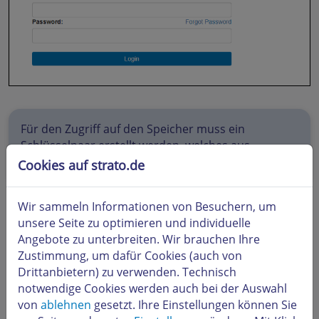
Für den Zugriff auf den Speicher muss ein
Schlüsselpaar erstellt werden, welches aus
Zugangsschlüssel und dem Secret steht.
Cookies auf strato.de
Administration von Access Keys
Wir sammeln Informationen von Besuchern, um
unsere Seite zu optimieren und individuelle
Access Key generieren
Angebote zu unterbreiten. Wir brauchen Ihre
Um einen neuen Access Key zu erstellen, klicken Sie in
Zustimmung, um dafür Cookies (auch von
der Management Konsole unter dem Abschnitt
Access
Drittanbietern) zu verwenden. Technisch
Keys
auf den Button
Create new
.
notwendige Cookies werden auch bei der Auswahl
von
ablehnen
gesetzt. Ihre Einstellungen können Sie
Abschließend erhalten Sie eine Access Key ID sowie ein