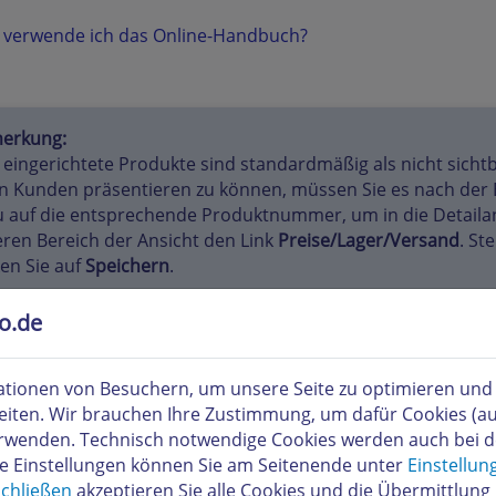
 verwende ich das Online-Handbuch?
erkung:
eingerichtete Produkte sind standardmäßig als nicht sichtb
n Kunden präsentieren zu können, müssen Sie es nach der Er
 auf die entsprechende Produktnummer, um in die Detailan
ren Bereich der Ansicht den Link
Preise/Lager/Versand
. St
ken Sie auf
Speichern
.
to.de
 kann ich meine Produkte im Webs
tionen von Besuchern, um unsere Seite zu optimieren und i
n Sie in der oberen Befehlszeile auf "Produkte". Markieren 
eiten. Wir brauchen Ihre Zustimmung, um dafür Cookies (a
das gewünschte Produkt mit einem Häkchen, wählen Sie "du
verwenden. Technisch notwendige Cookies werden auch bei 
n Sie auf "Ausführen".
re Einstellungen können Sie am Seitenende unter
Einstellun
chließen
akzeptieren Sie alle Cookies und die Übermittlung 