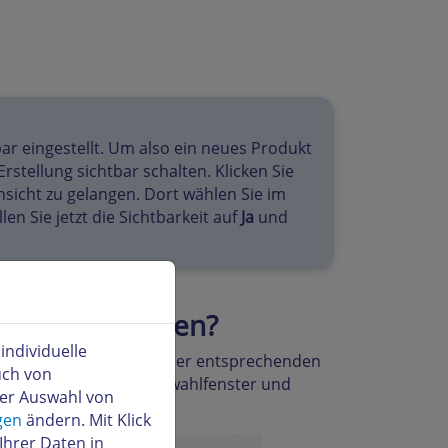
ar eingestellt. Um also ein neues Produkt
stellung sichtbar schalten. Klicken Sie
sicht zu gelangen. Dort wählen Sie im
ellen Sie jetzt die Sichtbarkeit auf
Ja
und
hop duplizieren?
ndividuelle
Sie im Arbeitsbereich in der entsprechenden
uch von
plizieren" aus dem Auswahlfenster und
der Auswahl von
gen
ändern. Mit Klick
Ihrer Daten in