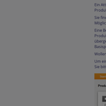
Ein At
Produk
Sie fi
Möglic
Eine B
Produk
überge
Basisp
Wollen
Um ein
Sie bi