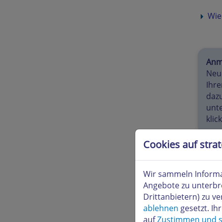
Wie
Anm
Neu 
Ihre
dazu
unte
klic
Cookies auf stra
Wie
Wir sammeln Informa
Klicke
Angebote zu unterbr
Liste 
Drittanbietern) zu 
klicke
ablehnen
gesetzt. Ih
auf
Zustimmen und s