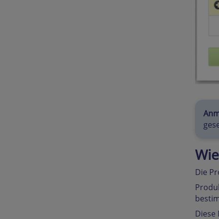
Anm
gese
Wie
Die P
Produk
bestim
Diese