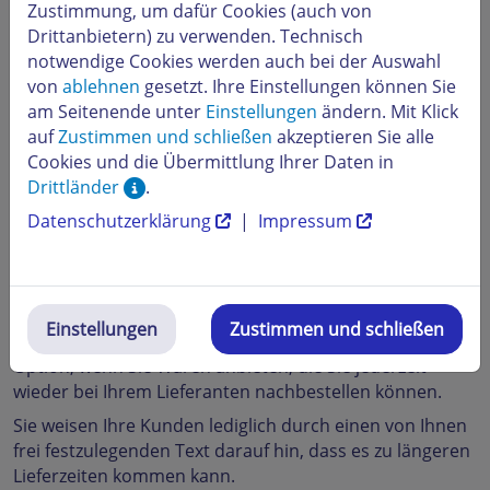
Zustimmung, um dafür Cookies (auch von
bei allen Produkten, bei denen Sie Werte für den
Drittanbietern) zu verwenden. Technisch
Lagerbestand eingetragen haben.
notwendige Cookies werden auch bei der Auswahl
Worin unterscheiden sich die vier
von
ablehnen
gesetzt. Ihre Einstellungen können Sie
Optionen der Lagerverwaltung?
am Seitenende unter
Einstellungen
ändern. Mit Klick
auf
Zustimmen und schließen
akzeptieren Sie alle
Alle Optionen helfen Ihnen, die Übersicht über die
Cookies und die Übermittlung Ihrer Daten in
Bestände Ihrer Artikel zu behalten.
Drittländer
.
Option 1: Artikel bleibt ohne Einschränkung verfügbar
Datenschutzerklärung
|
Impressum
Hier wird der Bestellprozess in keiner Weise verändert,
d. h. der aktuelle Lagerbestand wird nicht
berücksichtigt. Alle Prozesse laufen, als wäre das
Produkt vorhanden.
Einstellungen
Zustimmen und schließen
Option 2: Hinweis auf längere Lieferzeit
Nutzen Sie diese
Option, wenn Sie Waren anbieten, die Sie jederzeit
wieder bei Ihrem Lieferanten nachbestellen können.
Sie weisen Ihre Kunden lediglich durch einen von Ihnen
frei festzulegenden Text darauf hin, dass es zu längeren
Lieferzeiten kommen kann.