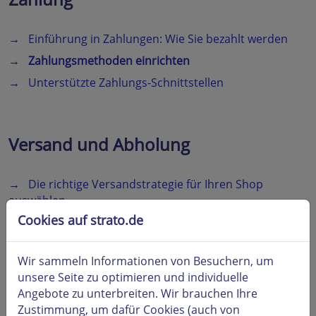
→
Einführung in Zahlungen: Wie Sie bezahlt werden
→
Zahlungsmethoden einrichten
→
Unterstützte Zahlungs-Schnittstellen
Versand und Abholung
→
Die richtige Versandstrategie für Ihren Shop
auswählen
Cookies auf strato.de
→
Lokale Lieferung
→
Abholung im Geschäft
Wir sammeln Informationen von Besuchern, um
→
Produktspezifische Versandkosten]
unsere Seite zu optimieren und individuelle
→
Versandetiketten
Angebote zu unterbreiten. Wir brauchen Ihre
Zustimmung, um dafür Cookies (auch von