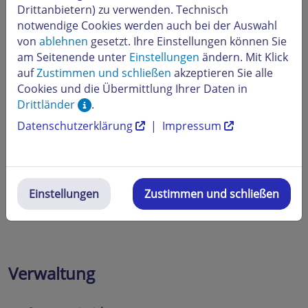
Drittanbietern) zu verwenden. Technisch
notwendige Cookies werden auch bei der Auswahl
Bestellungen
von
ablehnen
gesetzt. Ihre Einstellungen können Sie
am Seitenende unter
Einstellungen
ändern. Mit Klick
→
Leitfaden zur Bestellabwicklung
auf
Zustimmen und schließen
akzeptieren Sie alle
Cookies und die Übermittlung Ihrer Daten in
→
Verwaltung von Bestellungen
Drittländer
.
Datenschutzerklärung
|
Impressum
Kunden
→
Verwaltung von Kunden
Einstellungen
Zustimmen und schließen
→
Kundengruppen
Verwaltung