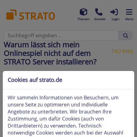
Themen
Kontakt
Login
Menü
Warum lässt sich mein
FAQ #466
Onlinespiel nicht auf dem
STRATO Server installieren?
Cookies auf strato.de
Zur Installation eines Onlinespiels auf Ihrem STRATO
Server benötigen Sie eine so genannte
Dedicated Server
oder
Dedizierte Server
-Version des Spieletitels. Die
Wir sammeln Informationen von Besuchern, um
normale Client-Version mit der Sie das Spiel
unsere Seite zu optimieren und individuelle
beispielsweise auf Ihrem Rechner spielen, funktioniert
Angebote zu unterbreiten. Wir brauchen Ihre
in der Regel auf einem dedizierten Server nicht. Die
Zustimmung, um dafür Cookies (auch von
Spielehersteller bieten in den meisten Fällen selbst den
Drittanbietern) zu verwenden. Technisch
kostenfreien Download einer Serverversion an.
notwendige Cookies werden auch bei der Auswahl