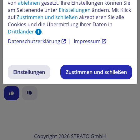
Die Installation einer Spieleversion, die nicht für den
von
ablehnen
gesetzt. Ihre Einstellungen können Sie
Einsatz auf dedizierten Servern vorgesehen ist, kann
am Seitenende unter
Einstellungen
ändern. Mit Klick
beispielweise daran scheitern, dass spieleseitig die
auf
Zustimmen und schließen
akzeptieren Sie alle
Grafikkarte des Servers nicht unterstützt wird.
Cookies und die Übermittlung Ihrer Daten in
Drittländer
.
In einem solchen Fall bitten wir Sie, sich an den
Datenschutzerklärung
|
Impressum
Spielehersteller zu wenden. Dieser kann gegebenenfalls
mit einem nachgelieferten Patch das fehlerfreie
Funktionieren dieser Software gewährleisten.
Einstellungen
Zustimmen und schließen
War dieser Text hilfreich für Sie?
Copyright 2026 STRATO GmbH