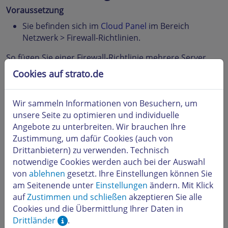
Voraussetzung
Sie befinden sich im
Cloud Panel
im Bereich
Netzwerk > Firewall-Richtlinien.
So fügen Sie einer Firewall-Richtlinie mehrere Server
hinzu:
Cookies auf strato.de
Aktivieren Sie eine Firewall-Richtlinie.
Klicken Sie im Bereich
Zugewiesene IP
auf
Zuweisen
.
Wir sammeln Informationen von Besuchern, um
Wählen Sie einen oder mehrere Server.
unsere Seite zu optimieren und individuelle
Klicken Sie auf
Änderungen speichern
.
Angebote zu unterbreiten. Wir brauchen Ihre
Zustimmung, um dafür Cookies (auch von
Die Firewall-Richtlinie wird konfiguriert. Dieser Vorgang
Drittanbietern) zu verwenden. Technisch
kann einige Minuten dauern.
notwendige Cookies werden auch bei der Auswahl
Verfügbare Protokolle
von
ablehnen
gesetzt. Ihre Einstellungen können Sie
am Seitenende unter
Einstellungen
ändern. Mit Klick
TCP
: TCP (Transmission Control Protocol) ist ein
auf
Zustimmen und schließen
akzeptieren Sie alle
wesentlicher Bestandteil des TCP/IP-Schicht. TCP ist
Cookies und die Übermittlung Ihrer Daten in
verbindungsorientiert und verlangt daher eine
Drittländer
.
Empfangsbestätigung für jedes abgeschickte