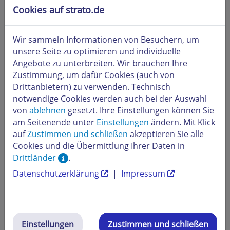
Schließen Sie das Fenster Administrator:
Cookies auf strato.de
C:\Windows\system32\utilman.exe.
Utilman.exe wiederherstellen
Wir sammeln Informationen von Besuchern, um
Nach der Änderung des Passworts muss die Datei
unsere Seite zu optimieren und individuelle
Utilman.exe wiederhergestellt werden. Dies wird in den
Angebote zu unterbreiten. Wir brauchen Ihre
folgenden Schritten beschrieben.
Zustimmung, um dafür Cookies (auch von
Drittanbietern) zu verwenden. Technisch
Wechseln Sie in das Cloud Panel und führen Sie
notwendige Cookies werden auch bei der Auswahl
einen Neustart durch.
von
ablehnen
gesetzt. Ihre Einstellungen können Sie
Öffnen Sie die KVM-Konsole.
am Seitenende unter
Einstellungen
ändern. Mit Klick
Drücken Sie eine beliebige Taste, um das
auf
Zustimmen und schließen
akzeptieren Sie alle
Betriebssystem von der DVD zu booten.
Cookies und die Übermittlung Ihrer Daten in
Klicken Sie auf
Next
.
Drittländer
.
Drücken Sie die Taste R.
Wählen Sie die Option
Troubleshoot
.
Datenschutzerklärung
|
Impressum
Wählen Sie die Option
Command Prompt
.
Die Eingabeaufforderung öffnet sich.
Um auf das Laufwerk D:\ zu wechseln, geben Sie
den folgenden Befehl ein:
Einstellungen
Zustimmen und schließen