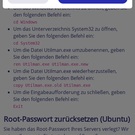
d:
Um das Windows-Verzeichnis zu öffnen, geben Sie
den folgenden Befehl ein:
cd Windows
Um das Unterverzeichnis System32 zu öffnen,
geben Sie den folgenden Befehl ein:
cd System32
Um die Datei Utilman.exe umzubenennen, geben
Sie den folgenden Befehl ein:
ren Utilman.exe Utilman.exe.new
Um die Datei Utilman.exe wiederherzustellen,
geben Sie den folgenden Befehl ein:
copy Utilman.exe.old Utilman.exe
Um die Eingabeaufforderung zu schließen, geben
Sie den folgenden Befehl ein:
Exit
Root-Passwort zurücksetzen (Ubuntu)
Sie haben das Root-Passwort Ihres Servers verlegt? Wir