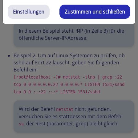
UDP 0.0.0.0:3389 *:*
Einstellungen
Zustimmen und schließen
UDP [::]:3389 *:*
In diesem Beispiel steht $IP (in Zeile 3) für die
öffentliche Server-IP-Adresse.
Beispiel 2: Um auf Linux-Systemen zu prüfen, ob
sshd auf Port 22 lauscht, geben Sie folgenden
Befehl ein:
[root@localhost ~]# netstat -tlnp | grep :22
tcp 0 0 0.0.0.0:22 0.0.0.0:* LISTEN 1531/sshd
tcp 0 0 :::22 :::* LISTEN 1531/sshd
Wird der Befehl
nicht gefunden,
netstat
versuchen Sie es stattdessen mit dem Befehl
, der Rest (parameter, grep) bleibt gleich.
ss