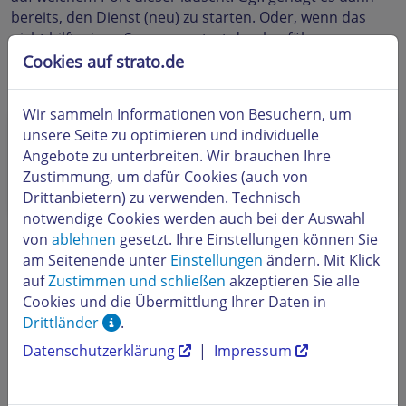
bereits, den Dienst (neu) zu starten. Oder, wenn das
nicht hilft, einen Serverneustart durchzuführen.
Ob auf einem bestimmten Port ein Dienst lauscht,
Cookies auf strato.de
können Sie mit dem Kommando netstat prüfen.
Wir sammeln Informationen von Besuchern, um
Ist der Server nicht per SSH (Linux) oder
unsere Seite zu optimieren und individuelle
Remotedesktopverbindung (Windows) erreichbar,
Angebote zu unterbreiten. Wir brauchen Ihre
müssen Sie sich per KVM-Konsole auf dem Server
Zustimmung, um dafür Cookies (auch von
einloggen.
Drittanbietern) zu verwenden. Technisch
notwendige Cookies werden auch bei der Auswahl
von
ablehnen
gesetzt. Ihre Einstellungen können Sie
Anwendungsbeispiele für netstat:
am Seitenende unter
Einstellungen
ändern. Mit Klick
Beispiel 1: Um zu prüfen, ob auf Windows-Systemen
auf
Zustimmen und schließen
akzeptieren Sie alle
der Remotedesktop-Dienst auf Port 3389 lauscht,
Cookies und die Übermittlung Ihrer Daten in
geben Sie folgenden Befehl ein:
Drittländer
.
C:\>netstat -an | find ":3389"
Datenschutzerklärung
|
Impressum
TCP 0.0.0.0:3389 0.0.0.0:0 LISTENING
TCP $IP:3389 $IP:42900 ESTABLISHED
TCP [::]:3389 [::]:0 LISTENING