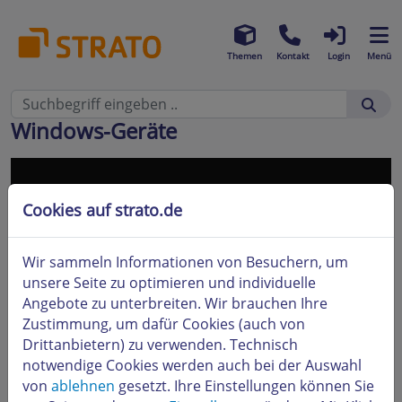
Themen
Kontakt
Login
Menü
Windows-Geräte
Cookies auf strato.de
Beim Abspielen externer Videos
Wir sammeln Informationen von Besuchern, um
werden Daten an YouTube übertragen.
unsere Seite zu optimieren und individuelle
Dazu benötigen wir Ihre Zustimmung.
Angebote zu unterbreiten. Wir brauchen Ihre
Weitere Informationen finden Sie in
Zustimmung, um dafür Cookies (auch von
unserer
Datenschutzerklärung
Drittanbietern) zu verwenden. Technisch
notwendige Cookies werden auch bei der Auswahl
Zustimmen
von
ablehnen
gesetzt. Ihre Einstellungen können Sie