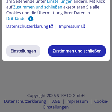
am Seitenende unter
Einstellungen
ändern. Mit Klick
auf
Zustimmen und schließen
akzeptieren Sie alle
Cookies und die Übermittlung Ihrer Daten in
Drittländer
.
Beliebte Themen
Datenschutzerklärung
|
Impressum
Kann ich über HiDrive auch Video- und
Audiodateien abspielen?
Einstellungen
Zustimmen und schließen
Copyright 2026 STRATO GmbH
Datenschutzerklärung
|
AGB
|
Impressum
|
Cookie-
Einstellungen