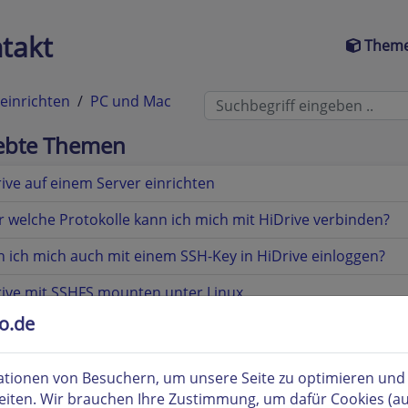
takt
Theme
 einrichten
PC und Mac
iebte Themen
ive auf einem Server einrichten
 welche Protokolle kann ich mich mit HiDrive verbinden?
 ich mich auch mit einem SSH-Key in HiDrive einloggen?
ive mit SSHFS mounten unter Linux
to.de
tionen von Besuchern, um unsere Seite zu optimieren und i
eiten. Wir brauchen Ihre Zustimmung, um dafür Cookies (a