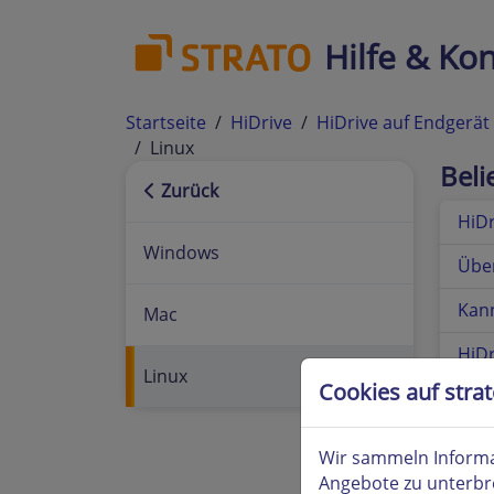
Hilfe & Kon
Startseite
HiDrive
HiDrive auf Endgerät
Linux
Bel
Zurück
HiDr
Windows
Über
Kann
Mac
HiDr
Linux
Cookies auf stra
Wir sammeln Informa
Angebote zu unterbr