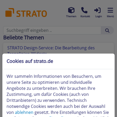
Themen
Kontakt
Login
Menü
Beliebte Themen
STRATO Design-Service: Die Bearbeitung des
Trennlinien-Widgets
Cookies auf strato.de
STRATO Design-Service: Das Kontaktformular-
Widget
Wir sammeln Informationen von Besuchern, um
STRATO Design-Service: Die Bearbeitung des Foto-
unsere Seite zu optimieren und individuelle
Diashow-Widgets
Angebote zu unterbreiten. Wir brauchen Ihre
Zustimmung, um dafür Cookies (auch von
STRATO Design-Service: Einbetten von Inhalten
Drittanbietern) zu verwenden. Technisch
Dritter mit dem Embed-Widget / iFrame
notwendige Cookies werden auch bei der Auswahl
von
ablehnen
gesetzt. Ihre Einstellungen können Sie