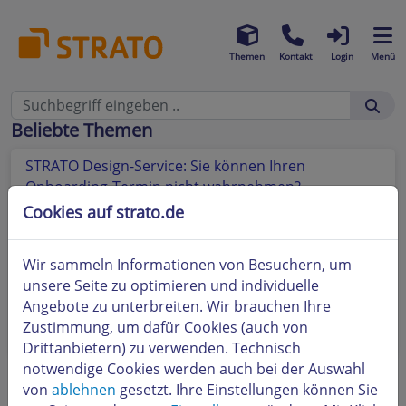
Themen
Kontakt
Login
Menü
Beliebte Themen
STRATO Design-Service: Sie können Ihren
Onboarding-Termin nicht wahrnehmen?
Cookies auf strato.de
STRATO Design-Service: Ihr Onboarding-Termin via
GoToMeeting
Wir sammeln Informationen von Besuchern, um
STRATO Design-Service: Ihr Guide für das
unsere Seite zu optimieren und individuelle
Go2Meeting
Angebote zu unterbreiten. Wir brauchen Ihre
Zustimmung, um dafür Cookies (auch von
STRATO Design-Service: Der Onboarding-Termin
Drittanbietern) zu verwenden. Technisch
notwendige Cookies werden auch bei der Auswahl
von
ablehnen
gesetzt. Ihre Einstellungen können Sie