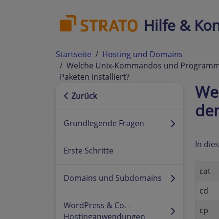
Hilfe & Kon
Startseite
Hosting und Domains
Welche Unix-Kommandos und Programme 
Paketen installiert?
We
Zurück
den
Grundlegende Fragen
In die
Erste Schritte
cat
Domains und Subdomains
cd
WordPress & Co. -
cp
Hostinganwendungen