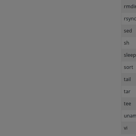
rmdi
rsyn
sed
sh
sleep
sort
tail
tar
tee
una
vi