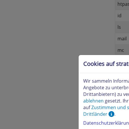
htpa
id
ls
mail
mc
Cookies auf stra
mced
mcvi
Wir sammeln Informa
Angebote zu unterbr
mkdi
Drittanbietern) zu 
ablehnen
gesetzt. Ih
mor
auf
Zustimmen und s
Drittländer
.
mv
Datenschutzerkläru
mysq