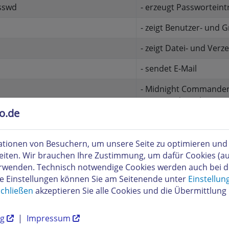
sswd
- erzeugt Passworteint
- zeigt Benutzer- und 
- zeigt Datei- und Ver
- sendet E-Mail
- Midnight Commander -
Kommandotool
to.de
it
- File-Editor des Mid
ew
- File-Viewer des Mid
tionen von Besuchern, um unsere Seite zu optimieren und i
eiten. Wir brauchen Ihre Zustimmung, um dafür Cookies (a
r
- erzeugt Verzeichnisse
verwenden. Technisch notwendige Cookies werden auch bei 
re Einstellungen können Sie am Seitenende unter
Einstellun
e
- listet Dateien seitenw
chließen
akzeptieren Sie alle Cookies und die Übermittlung 
- verschiebt Dateien u
ng
|
Impressum
l
- Client der MySQL Da