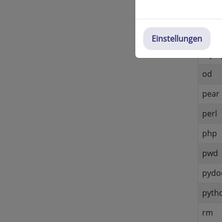
mysq
mysq
Einstellungen
mysq
od
pear
perl
php
pwd
pydo
pyth
rm