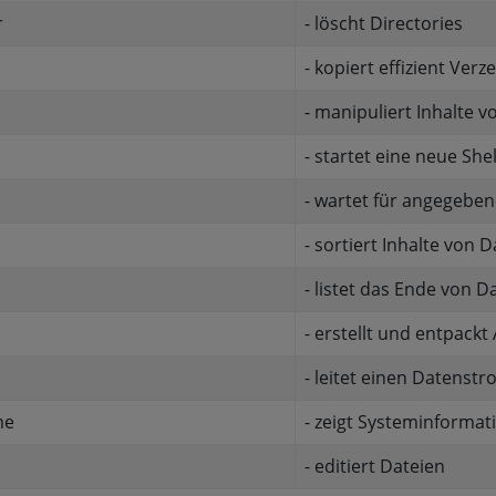
r
- löscht Directories
c
- kopiert effizient Ve
- manipuliert Inhalte v
- startet eine neue She
- wartet für angegeben
- sortiert Inhalte von 
- listet das Ende von D
- erstellt und entpackt
- leitet einen Datenst
me
- zeigt Systeminformat
- editiert Dateien