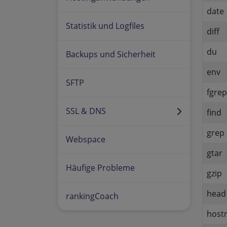
date
Statistik und Logfiles
diff
du
Backups und Sicherheit
env
SFTP
fgrep
SSL & DNS
find
grep
Webspace
gtar
Häufige Probleme
gzip
head
rankingCoach
host