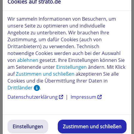
Cookies auf strato.de
Sollte dies nicht funktionieren, leeren Sie bitte Ihren
Browser Cache. (z. B. im Internet Explorer unter
Extras
>
Internetoptionen
>
Allgemein
>
Browserverlauf
Wir sammeln Informationen von Besuchern, um
Einstellungen
).
unsere Seite zu optimieren und individuelle
Angebote zu unterbreiten. Wir brauchen Ihre
Beachten Sie bitte auch die Suchreihenfolge. Zuerst
Zustimmung, um dafür Cookies (auch von
wird nach einer
index.html
-Datei gesucht und wenn
Drittanbietern) zu verwenden. Technisch
vorhanden aufgerufen. Ist keine Datei
index.html
notwendige Cookies werden auch bei der Auswahl
vorhanden, wird nach einer
index.htm
-Datei gesucht
von
ablehnen
gesetzt. Ihre Einstellungen können Sie
und diese aufgerufen.
am Seitenende unter
Einstellungen
ändern. Mit Klick
auf
Zustimmen und schließen
akzeptieren Sie alle
Sollten Sie selbst eine index.
htm
-Datei hochgeladen
Cookies und die Übermittlung Ihrer Daten in
haben, achten Sie bitte darauf, dass sich auf Ihrem FTP
Drittländer
.
Bereich
keine
index.
html
-Datei befindet, da sonst diese
Datenschutzerklärung
|
Impressum
angezeigt wird. Entfernen Sie einfach die nicht benötigte
Index
-Datei damit der korrekte Inhalt angezeigt wird.
Sie können die Suchreihenfolge mit einer .htaccess-
Datei selbst festlegen. Erstellen Sie die folgende Datei
und laden Sie diese ins Hauptverzeichnis
Einstellungen
Zustimmen und schließen
(Wurzelverzeichnis) hoch: