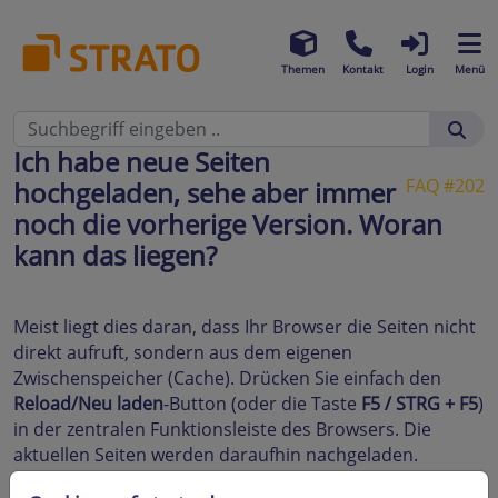
Themen
Kontakt
Login
Menü
Ich habe neue Seiten
FAQ #202
hochgeladen, sehe aber immer
noch die vorherige Version. Woran
kann das liegen?
Meist liegt dies daran, dass Ihr Browser die Seiten nicht
direkt aufruft, sondern aus dem eigenen
Zwischenspeicher (Cache). Drücken Sie einfach den
Reload/Neu laden
-Button (oder die Taste
F5 / STRG + F5
)
in der zentralen Funktionsleiste des Browsers. Die
aktuellen Seiten werden daraufhin nachgeladen.