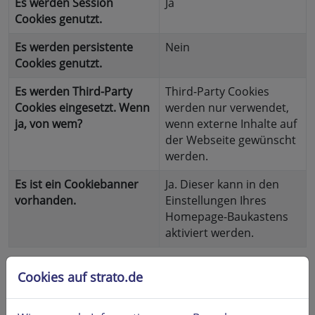
Es werden Session
Ja
Cookies genutzt.
Es werden persistente
Nein
Cookies genutzt.
Es werden Third-Party
Third-Party Cookies
Cookies eingesetzt. Wenn
werden nur verwendet,
ja, von wem?
wenn externe Inhalte auf
der Webseite gewünscht
werden.
Es ist ein Cookiebanner
Ja. Dieser kann in den
vorhanden.
Einstellungen Ihres
Homepage-Baukastens
aktiviert werden.
Cookies auf strato.de
Fonts