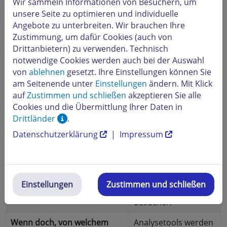
Wir sammeln Informationen von Besuchern, um
unsere Seite zu optimieren und individuelle
Von welchem Anbieter
Google Fonts
Angebote zu unterbreiten. Wir brauchen Ihre
werden Fonts
Zustimmung, um dafür Cookies (auch von
verwendet?
Drittanbietern) zu verwenden. Technisch
Die Fonts werden nicht
Die Fonts werden lokal auf
notwendige Cookies werden auch bei der Auswahl
von den Servern des
einem Proxy gehostet. Eine
von
ablehnen
gesetzt. Ihre Einstellungen können Sie
Anbieters (Dritte)
Weiterleitung an Dritte
am Seitenende unter
Einstellungen
ändern. Mit Klick
geladen.
findet nicht statt.
auf
Zustimmen und schließen
akzeptieren Sie alle
Cookies und die Übermittlung Ihrer Daten in
Drittländer
.
Analytic-Tools
Datenschutzerklärung
|
Impressum
Es werden keine Tools zur
Der Homepage-
Webseitenanalyse eingesetzt.
Baukasten bietet eine
Einstellungen
Zustimmen und schließen
eigene Statistik der
Besucher.
Wenn doch, von welchem
Analysetools werden