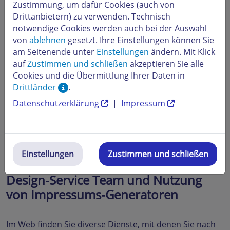
Impressum (Auswahl)
Zustimmung, um dafür Cookies (auch von
Drittanbietern) zu verwenden. Technisch
notwendige Cookies werden auch bei der Auswahl
Je nach Art der beruflichen Tätigkeit und Zweck Ihrer
von
ablehnen
gesetzt. Ihre Einstellungen können Sie
Webseite können zusätzliche Informationen im
am Seitenende unter
Einstellungen
ändern. Mit Klick
Impressum erforderlich sein (Beispielliste):
auf
Zustimmen und schließen
akzeptieren Sie alle
Link zur Online-Streitbeilegungsplattform der EU-
Cookies und die Übermittlung Ihrer Daten in
Kommission bei Handelstätigkeiten im Internet
Drittländer
.
Angaben zur verantwortlichen Person bei
Datenschutzerklärung
|
Impressum
journalistisch-redaktionellen Angeboten
Hinweise zur Gültigkeit für Profile auf sozialen
Netzwerken oder Verkaufsplattformen
Einstellungen
Zustimmen und schließen
Unterstützung durch das STRATO
Design-Service Team und Nutzung
von Impressums-Generatoren
Im Web finden Sie diverse Dienste, mit denen Sie nach