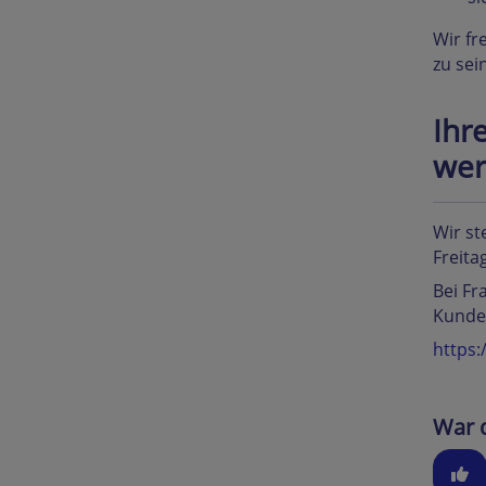
Wir fr
zu sei
Ihr
wer
Wir st
Freita
Bei Fr
Kunden
https:
War d