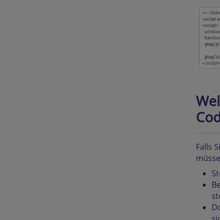
Wel
Cod
Falls 
müsse
St
Be
st
Do
si