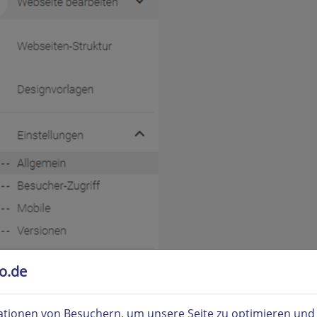
to.de
tionen von Besuchern, um unsere Seite zu optimieren und i