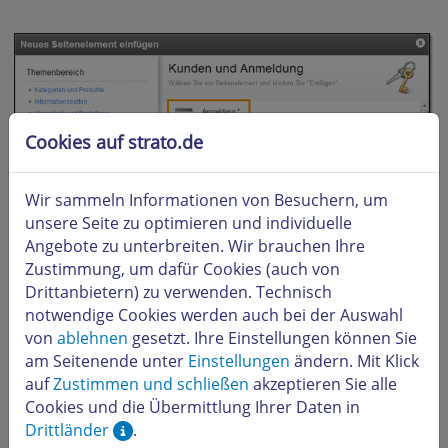
Cookies auf strato.de
Wir sammeln Informationen von Besuchern, um
unsere Seite zu optimieren und individuelle
Angebote zu unterbreiten. Wir brauchen Ihre
Zustimmung, um dafür Cookies (auch von
Drittanbietern) zu verwenden. Technisch
notwendige Cookies werden auch bei der Auswahl
von
ablehnen
gesetzt. Ihre Einstellungen können Sie
Kunden können sich nun mit der in Ihrem Webshop
am Seitenende unter
Einstellungen
ändern. Mit Klick
hinterlegten E-Mail Adresse und dem Passwort
auf
Zustimmen und schließen
akzeptieren Sie alle
einloggen.
Cookies und die Übermittlung Ihrer Daten in
Drittländer
.
Unter dem Menüpunkt
Mein Konto
haben Ihre Kunden