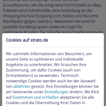
Zusatzfeatures, wie die integrierte Schnittstelle zu eBay,
Paketversand-Schnittstelle, eine Anbindung an die
Shopping-Portale Shopping.com, Kelkoo und Become
Martktplatz (gegen Gebühr), Newsletter-Versand für
spezielle Kundengruppen sowie ein Login für
registrierte Kunden. Der Händler kann Sonderangebote
optisch hervorheben und per „Cross-Selling“ auf
Cookies auf strato.de
ausgewählte Artikel hinweisen. Die Shops sind
außerdem optimal vorbereitet auf die Nutzung des
Wir sammeln Informationen von Besuchern, um
etablierten „Trusted Shops“-Siegels, einem Zertifikat,
unsere Seite zu optimieren und individuelle
das Betreibern die Sicherheit des Systems und die
Angebote zu unterbreiten. Wir brauchen Ihre
Seriosität des Shops bestätigt.
Zustimmung, um dafür Cookies (auch von
Drittanbietern) zu verwenden. Technisch
6. Top aktuelle Zahlungsarten
notwendige Cookies werden auch bei der Auswahl
von
ablehnen
gesetzt. Ihre Einstellungen können Sie
Top aktuelle Zahlungsarten
–
Überweisung (Vorkasse),
am Seitenende unter
Einstellungen
ändern. Mit Klick
Nachnahme, Kreditkarte, Bankeinzug (ELV). Anbindung
auf
Zustimmen und schließen
akzeptieren Sie alle
an PayPal, Moneybookers, WorldPay runden die
Cookies und die Übermittlung Ihrer Daten in
vielfältigen sicheren Zahlungssysteme ab. Ab Webshop