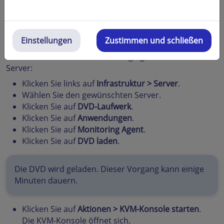
einem Cloud Server oder einem Virtual Server Cloud mit
einem Linux-Betriebssystem installieren, um
Informationen zum freien Festplattenspeicher oder zu
Einstellungen
Zustimmen und schließen
laufenden Prozessen abzurufen.
So installieren Sie den Monitoring Agent auf Ihrem
Server:
Klicken Sie links auf
Infrastruktur > Server
.
Wählen Sie den gewünschten Server.
Klicken Sie auf
DVD-Laufwerk
.
Klicken Sie auf
Anwendungen
.
Klicken Sie auf
Monitoring Agent
.
Klicken Sie auf
DVD laden
.
Die DVD wird geladen. Dieser Vorgang kann einige
Minuten dauern.
Klicken Sie auf
Aktionen > KVM-Konsole starten
.
Die KVM-Konsole öffnet sich.