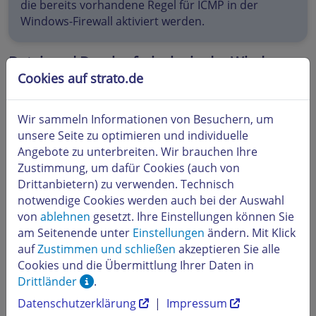
die bereits vorhandene Regel für ICMP in der
Windows-Firewall aktiviert werden.
Datei- und Druckerfreigabe in der Windows-
Firewall freischalten
Cookies auf strato.de
So schalten Sie die Datei- und Druckerfreigabe in der
Windows-Firewall frei:
Wir sammeln Informationen von Besuchern, um
unsere Seite zu optimieren und individuelle
Klicken Sie auf der Startseite auf
Systemsteuerung
.
Angebote zu unterbreiten. Wir brauchen Ihre
Klicken Sie auf
System und Sicherheit
.
Zustimmung, um dafür Cookies (auch von
Klicken Sie auf
Windows-Firewall
.
Drittanbietern) zu verwenden. Technisch
Klicken Sie auf
Erweiterte Einstellungen
.
notwendige Cookies werden auch bei der Auswahl
Klicken Sie auf
Eingehende Regeln
.
von
ablehnen
gesetzt. Ihre Einstellungen können Sie
Aktivieren Sie die Regel
Datei- und Druckerfreigabe
am Seitenende unter
Einstellungen
ändern. Mit Klick
(Echoanforderung - ICMPv4-eingehend)
.
auf
Zustimmen und schließen
akzeptieren Sie alle
Monitoring Agent auf einem Linux-
Cookies und die Übermittlung Ihrer Daten in
Drittländer
.
Server installieren
Datenschutzerklärung
|
Impressum
Hier erfahren Sie, wie Sie den Monitoring Agent auf