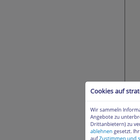
Cookies auf stra
Wir sammeln Informa
b
) E-
Angebote zu unterbr
Drittanbietern) zu 
Starte
ablehnen
gesetzt. Ih
Feld I
auf
Zustimmen und s
bzw. M