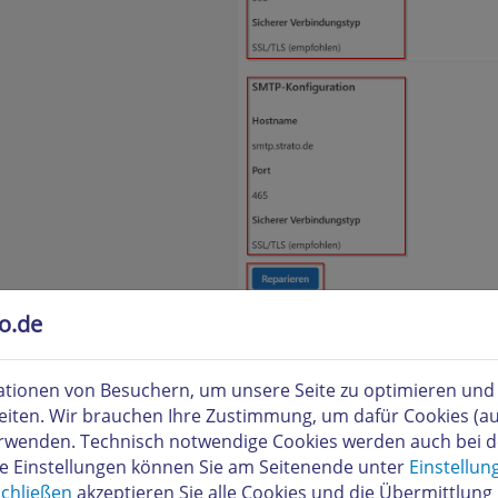
to.de
tionen von Besuchern, um unsere Seite zu optimieren und i
Mail-Postfach neu einrichten
eiten. Wir brauchen Ihre Zustimmung, um dafür Cookies (a
verwenden. Technisch notwendige Cookies werden auch bei 
n Sie Outlook nach der Installation das erste Mal, beginnt di
re Einstellungen können Sie am Seitenende unter
Einstellun
hre STRATO E-Mail-Adresse ein und drücken Sie auf »
Weiter
«
chließen
akzeptieren Sie alle Cookies und die Übermittlung 
icrosoft-Adresse erwartet, wird es jetzt erstmal einen Fehler