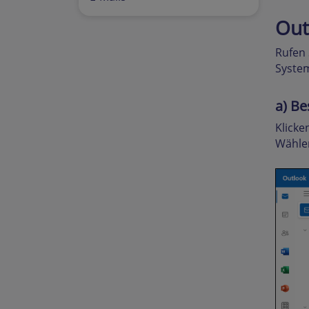
Out
Rufen 
System
a
) B
Klicke
Wähle