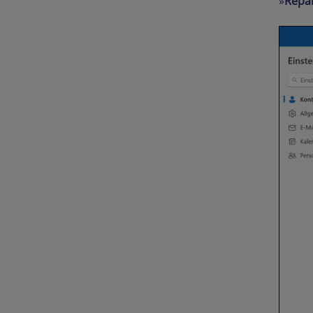
»
Repa