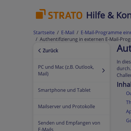
Hilfe & Kon
Startseite
E-Mail
E-Mail-Programme ein
Authentifizierung in externen E-Mail-Pr
Aut
Zurück
In die
PC und Mac (z.B. Outlook,
durch.
Mail)
Challe
Inha
Smartphone und Tablet
O
T
Mailserver und Protokolle
Ap
Go
Senden und Empfangen von
E-Mails