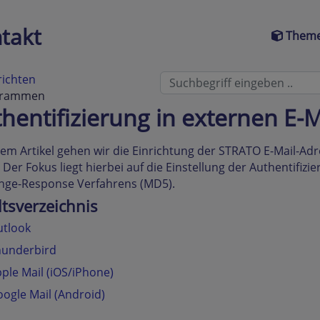
takt
Theme
richten
ogrammen
hentifizierung in externen E
sem Artikel gehen wir die Einrichtung der STRATO E-Mail-A
 Der Fokus liegt hierbei auf die Einstellung der Authentif
nge-Response Verfahrens (MD5).
ltsverzeichnis
utlook
hunderbird
ple Mail (iOS/iPhone)
ogle Mail (Android)