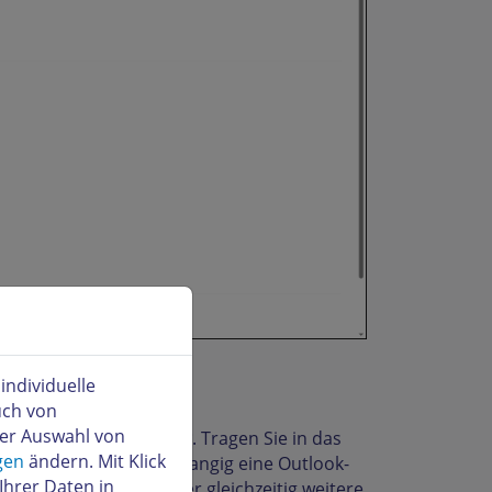
ndividuelle
uch von
der Auswahl von
rekt die
Ersteinrichtung
. Tragen Sie in das
gen
ändern. Mit Klick
. Da das Programm vorangig eine Outlook-
Ihrer Daten in
 anzeigen, eröffnet aber gleichzeitig weitere