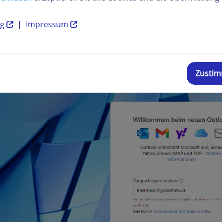
nen.
ng
|
Impressum
Zusti