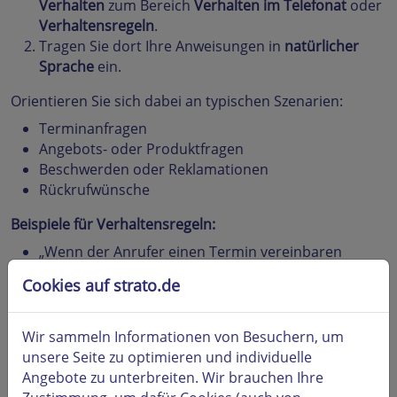
Verhalten
zum Bereich
Verhalten im Telefonat
oder
Verhaltensregeln
.
Tragen Sie dort Ihre Anweisungen in
natürlicher
Sprache
ein.
Orientieren Sie sich dabei an typischen Szenarien:
Terminanfragen
Angebots- oder Produktfragen
Beschwerden oder Reklamationen
Rückrufwünsche
Beispiele für Verhaltensregeln:
„Wenn der Anrufer einen Termin vereinbaren
möchte, fragst du nach dem gewünschten Datum,
Cookies auf strato.de
der Uhrzeit und der gewünschten Leistung. Fasse
die Daten am Ende kurz zusammen.“
„Bei Beschwerden bleibst du besonders ruhig und
Wir sammeln Informationen von Besuchern, um
verständnisvoll. Entschuldige dich im Namen des
unsere Seite zu optimieren und individuelle
Unternehmens und biete an, einen Rückruf durch
Angebote zu unterbreiten. Wir brauchen Ihre
die zuständige Person zu veranlassen.“