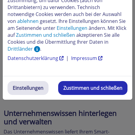
Zustimmung, um dafür Cookies (auch von
„Du gibst niemals rechtliche oder medizinische
Drittanbietern) zu verwenden. Technisch
Zusagen. Verweise in solchen Fällen immer auf eine
notwendige Cookies werden auch bei der Auswahl
persönliche Beratung durch unsere
von
ablehnen
gesetzt. Ihre Einstellungen können Sie
Mitarbeitenden.“
am Seitenende unter
Einstellungen
ändern. Mit Klick
auf
Zustimmen und schließen
akzeptieren Sie alle
Cookies und die Übermittlung Ihrer Daten in
TIPP: Wie einem neuen Kollegen erklären
Drittländer
.
Formulieren Sie Ihre Verhaltensregeln so, als
Datenschutzerklärung
|
Impressum
würden Sie eine neue Kollegin oder einen neuen
Kollegen einarbeiten.
Klare, konkrete Sätze helfen der KI, Ihr gewünschtes
Verhalten zuverlässig umzusetzen.
Einstellungen
Zustimmen und schließen
Unternehmenswissen hinterlegen
und verwalten
Das Unternehmenswissen liefert Ihrem Smart-