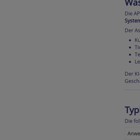
Was
Die AP
System
Der As
K
Ti
Te
Le
Der KI
Geschä
Typ
Die fo
Anwe