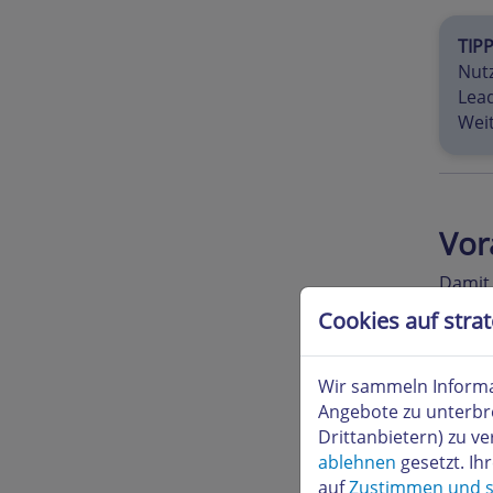
TIP
Nutz
Lead
Weit
Vor
Damit 
Ta
Cookies auf stra
Ih
Te
Wir sammeln Informa
Zu
Angebote zu unterbr
Drittanbietern) zu 
ablehnen
gesetzt. Ih
T
auf
Zustimmen und s