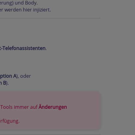
ierung) und Body.
 werden hier injiziert.
-Telefonassistenten
.
ption A
), oder
n B
).
 Tools immer auf
Änderungen
erfügung.