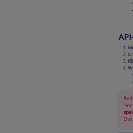
API
Me
Na
Kl
Wä
Änd
Den
spe
Erst