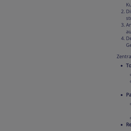
Ku
Di
st
An
au
De
Ge
Zentra
T
Pa
Re