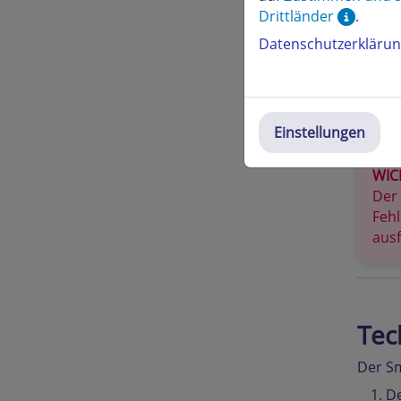
Drittländer
.
Datenschutzerkläru
Er
Einstellungen
WIC
Der 
Fehl
aus
Tec
Der Sm
De