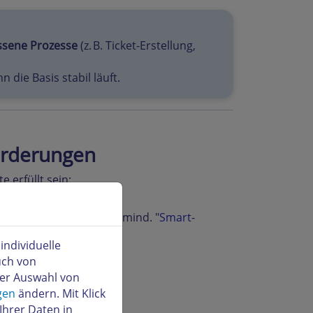
issene Prozesse
(z. B. Ticket-Erstellung,
 die Basis stabil läuft.
orderungen
 erfüllt sein:
Funktionalität (aktuell mind. "
Smart-
ndividuelle
uch von
er).
der Auswahl von
der Tokens.
gen
ändern. Mit Klick
Ihrer Daten in