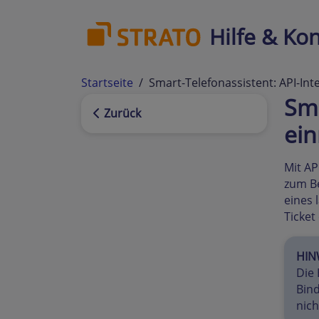
Hilfe & Kon
Startseite
Smart-Telefonassistent: API-Int
Sma
Zurück
ein
Mit AP
zum Be
eines 
Ticket
HINW
Die 
Bind
nich