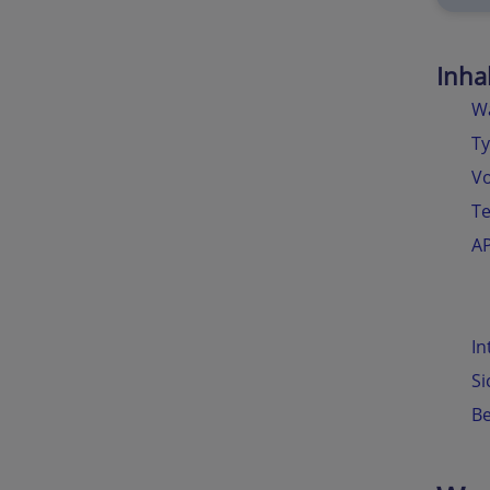
Inha
Wa
Ty
Vo
Te
AP
In
Si
Be