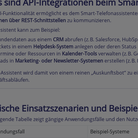
 sind API-Integrationen beim Smar
I-Funktionalität ermöglicht es dem Smart-Telefonassistent
en über REST-Schnittstellen
zu kommunizieren.
sistent kann zum Beispiel:
undendaten aus einem
CRM
abrufen (z. B. Salesforce, HubSp
ckets in einem
Helpdesk-System
anlegen oder deren Status p
rmine oder Ressourcen in
Kalender-Tools
verwalten (z. B. 
ads in
Marketing- oder Newsletter-Systemen
erstellen (z. B
-Assistent wird damit von einem reinen „Auskunftsbot“ zu 
ftsabläufen.
ische Einsatzszenarien und Beispie
lgende Tabelle zeigt gängige Anwendungsfälle und den Nutzen
ndungsfall
Beispiel-Systeme