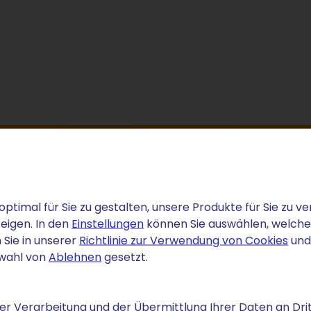
ätzliche Leistungen
optimal für Sie zu gestalten, unsere Produkte für Sie zu
eigen. In den
Einstellungen
können Sie auswählen, welche C
 Sie in unserer
Richtlinie zur Verwendung von Cookies
und
swahl von
Ablehnen
gesetzt.
ler Verwaltung, schnellen Ladezeiten und einem hohen
r Verarbeitung und der Übermittlung Ihrer Daten an Drit