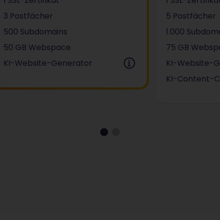
1 SSL-Zertifikat
1 SSL-Zertifika
3 Postfächer
5 Postfächer
500 Subdomains
1.000 Subdom
50 GB Webspace
75 GB Websp
KI-Website-Generator
KI-Website-G
KI-Content-C