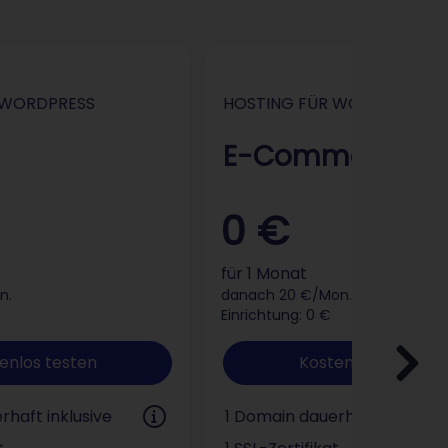
Hosting für WordPress
Ho
 WORDPRESS
HOSTING FÜR WORDPRESS
E-Commerce
0 €
für 1 Monat
n.
danach 20 €/Mon.
Einrichtung: 0 €
enlos testen
Kostenlos testen
rhaft inklusive
1 Domain dauerhaft inklusive