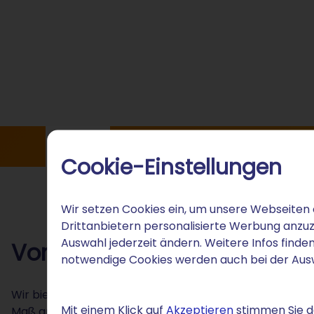
Vorteile
KI-Tool
Kundenstimmen
Zus
Cookie-Einstellungen
Wir setzen Cookies ein, um unsere Webseiten 
Drittanbietern personalisierte Werbung anzuz
Auswahl jederzeit ändern. Weitere Infos finden
Vorteile
notwendige Cookies werden auch bei der Au
Wir bieten Ihnen Hosting mit WordPress mit komfortab
Mit einem Klick auf
Akzeptieren
stimmen Sie de
Maß an Sicherheit.