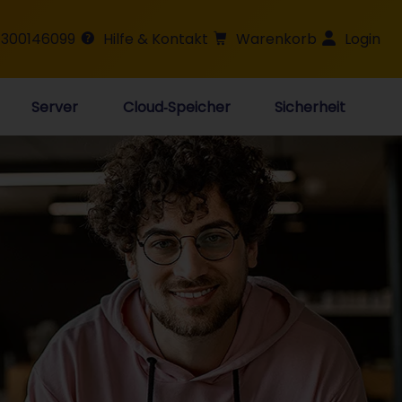
 300146099
Hilfe & Kontakt
Warenkorb
Login
Server
Cloud‑Speicher
Sicherheit