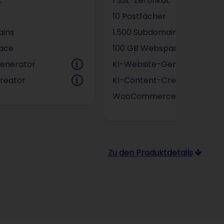
t
1 SSL-Zertifikat
10 Postfächer
ains
1.500 Subdomains
ace
100 GB Webspace
enerator
KI-Website-Generator
reator
KI-Content-Creator
WooCommerce Plugin
Zu den Produktdetails